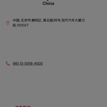
Company
Information
中国,
北京市,朝阳区,
霄云路38号,现代汽车大厦12
层,100027
Phone:
(86) 10-5918-4600
Quick
Links