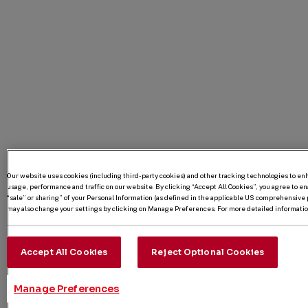
Our website uses cookies (including third-party cookies) and other tracking technologies to e
usage, performance and traffic on our website. By clicking “Accept All Cookies”, you agree to enab
“sale” or sharing” of your Personal Information (as defined in the applicable US comprehensive p
may also change your settings by clicking on Manage Preferences. For more detailed information
Accept All Cookies
Reject Optional Cookies
Manage Preferences