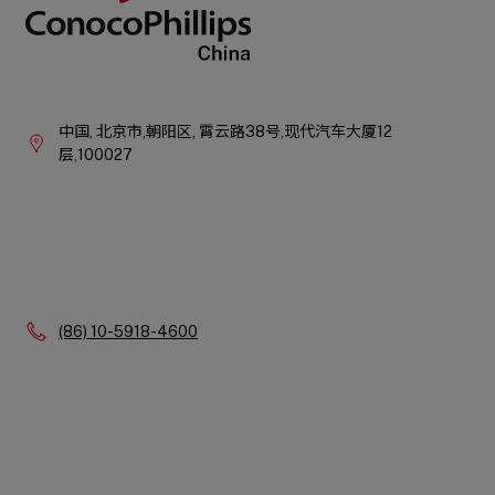
Company
Information
中国,
北京市,朝阳区,
霄云路38号,现代汽车大厦12
层,100027
Phone:
(86) 10-5918-4600
Quick