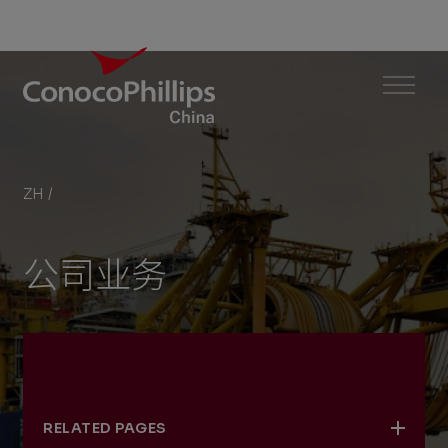
ConocoPhillips China
Menu
ZH
/
公司业务
You
are
公司业务
here:
RELATED PAGES