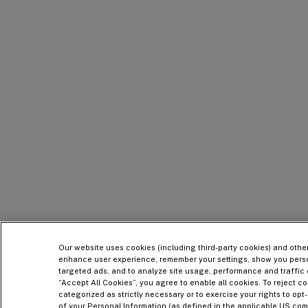
Our website uses cookies (including third-party cookies) and othe
enhance user experience, remember your settings, show you pers
targeted ads, and to analyze site usage, performance and traffic 
“Accept All Cookies”, you agree to enable all cookies. To reject co
categorized as strictly necessary or to exercise your rights to opt-
of your Personal Information (as defined in the applicable US com