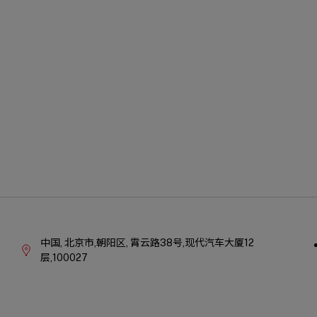
Qu
Company
Li
Information
中国,
北京市,朝阳区,
霄云路38号,现代汽车大厦12
层,100027