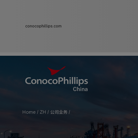
conocophillips.com
ConocoPhillips China
Home
/
ZH
/
公司业务
/
液化天然气
You
are
here: