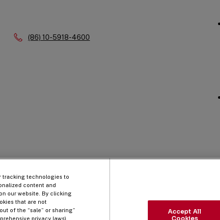
Phone:
(86) 10-5918-4600
r tracking technologies to
onalized content and
on our website. By clicking
okies that are not
out of the “sale” or sharing”
Accept All
Cookies
prehensive privacy laws),