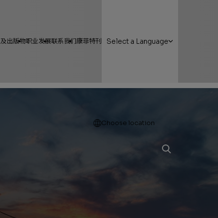
y
告及出版物
职业发展
联系我们
康菲特刊
Select a Language
Open
Choose location
公司年报
封面故事
人力资源管理报告
康菲人物