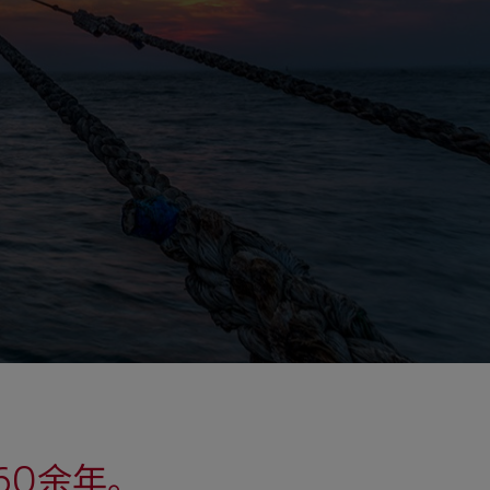
可持续发展报告
图说康菲
供应商关系
60余年。