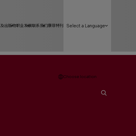
y
告及出版物
职业发展
联系我们
康菲特刊
Select a Language
Open
Choose location
公司年报
封面故事
人力资源管理报告
康菲人物