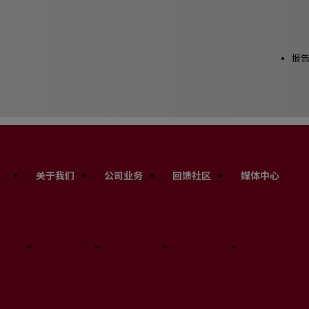
Utilit
报
Links
Main
关于我们
公司业务
回馈社区
媒体中心
Site
Links
十八届全国大学生节能减排社会实践与科�…