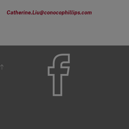
Catherine.Liu@conocophillips.com
BACK TO TOP