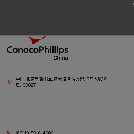
Footer
ConocoPhillips China
Company
Information
中国,
北京市,朝阳区,
霄云路38号,现代汽车大厦12
层,100027
Phone:
(86) 10-5918-4600