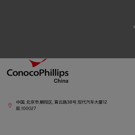
Footer
ConocoPhillips China
Company
Information
中国,
北京市,朝阳区,
霄云路38号,现代汽车大厦12
层,100027