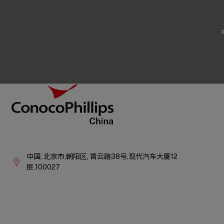
Footer
ConocoPhillips China
Company
Information
中国,
北京市,朝阳区,
霄云路38号,现代汽车大厦12
层,100027